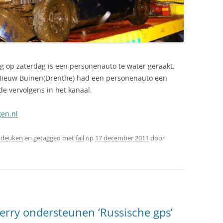
g op zaterdag is een personenauto te water geraakt.
Nieuw Buinen(Drenthe) had een personenauto een
e vervolgens in het kanaal.
en.nl
 deuken
en getagged met
fail
op
17 december 2011
door
rry ondersteunen ‘Russische gps’