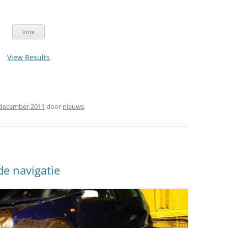
View Results
 december 2011
door
nieuws
.
de navigatie