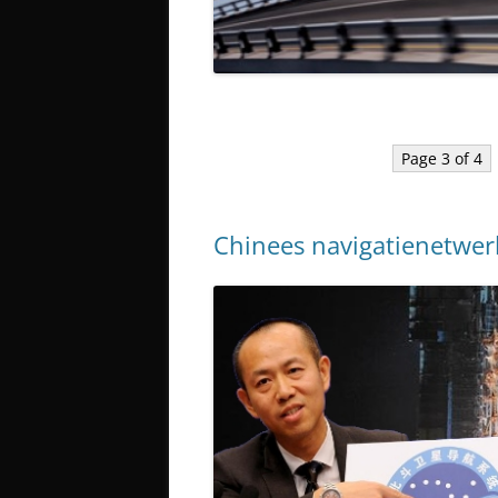
Page 3 of 4
Chinees navigatienetwer