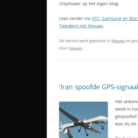
chipmaker op het eigen blog
Lees verder via
HTC, Samsung en Black
Tweakers.net Nieuws
.
Dit bericht werd geplaatst in
Nieuws
en ge
door
nieuws
.
‘Iran spoofde GPS-signaa
Het onbema
week in ha
gespoofed 
was bij de 