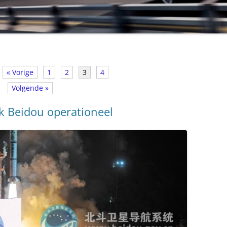
17-08-2008
« Vorige
1
2
3
4
Volgende »
k Beidou operationeel