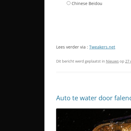
Chinese Beidou
Lees verder via :
Tweakers.net
Dit bericht werd geplaatst in
Nieuws
op
27
Auto te water door falen