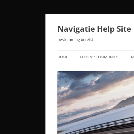
Ga
naar
de
Navigatie Help Site
inhoud
bestemming bereikt
HOME
FORUM / COMMUNITY
M