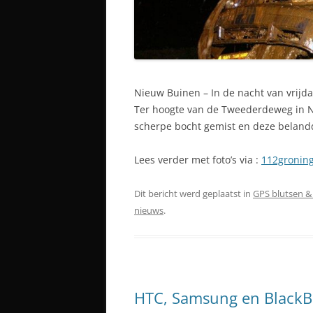
Nieuw Buinen – In de nacht van vrijda
Ter hoogte van de Tweederdeweg in 
scherpe bocht gemist en deze belandd
Lees verder met foto’s via :
112groning
Dit bericht werd geplaatst in
GPS blutsen &
nieuws
.
HTC, Samsung en BlackBe