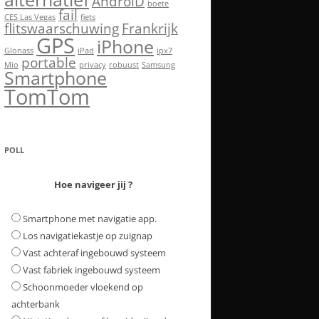
AndroiD
boete
fail
CES Las Vegas
fiets
flitswaarschuwing
Frankrijk
GPS
iPhone
Glonass
iPad
ipx7
portable
Mio
privacy
robuust
Samsung
Smartphone
TomTom
POLL
Hoe navigeer jij ?
Smartphone met navigatie app.
Los navigatiekastje op zuignap
Vast achteraf ingebouwd systeem
Vast fabriek ingebouwd systeem
Schoonmoeder vloekend op
achterbank