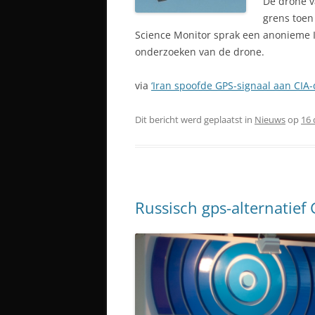
De drone v
grens toen
Science Monitor sprak een anonieme Ir
onderzoeken van de drone.
via
‘Iran spoofde GPS-signaal aan CIA
Dit bericht werd geplaatst in
Nieuws
op
16
Russisch gps-alternatief