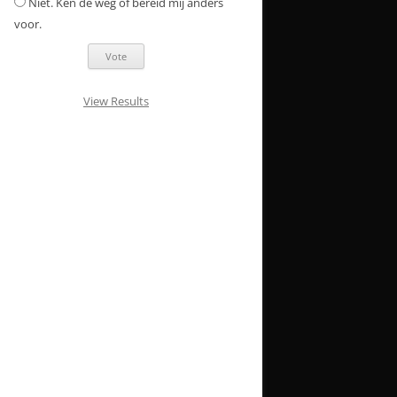
Niet. Ken de weg of bereid mij anders
voor.
View Results