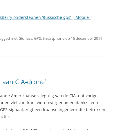
Berry ondersteunen ‘Russische gps’ | Mobile |
tagged met
Glonass
,
GPS
,
Smartphone
op
16 december 2011
l aan CIA-drone’
nde Amerikaanse vliegtuig van de CIA, dat vorige
nden viel van Iran, werd overgenomen dankzij een
GPS-signaal, zegt een Iraanse ingenieur die betrokken
actie.