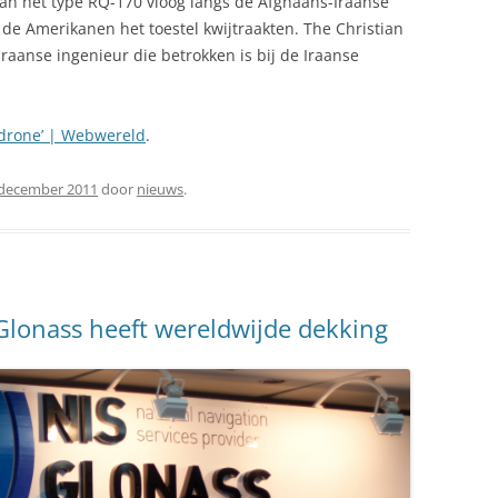
an het type RQ-170 vloog langs de Afghaans-Iraanse
 de Amerikanen het toestel kwijtraakten. The Christian
aanse ingenieur die betrokken is bij de Iraanse
-drone’ | Webwereld
.
 december 2011
door
nieuws
.
 Glonass heeft wereldwijde dekking