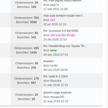
Re: navi jaguar vrijschakelen…
Onderwerpen:
26
door
jag27s
Berichten:
169
17 mei 2011 21:00
mijn auto tomtom maakt veel f…
Onderwerpen:
764
door
123
Berichten:
5096
20 jul 2020 22:10
Re: Uconnect 5.0 fiat 500E
Onderwerpen:
80
door
Jan van der Krogt
Berichten:
342
20 okt 2020 22:07
Re: Handleiding van Toyota TN…
Onderwerpen:
455
door
wmp
Berichten:
2426
09 dec 2022 07:54
Kaarten
Onderwerpen:
49
door
socks
Berichten:
250
09 nov 2024 16:05
Re: saab 9-3 2004
Onderwerpen:
178
door
Mazurka
Berichten:
987
21 mei 2016 12:15
garmin edge explorer
Onderwerpen:
20
door
meugeo45
Berichten:
65
31 aug 2018 22:16