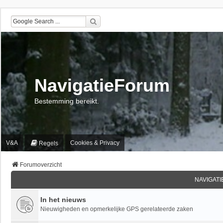
NavigatieForum
Bestemming bereikt.
V&A
Cookies & Privacy
Regels
Forumoverzicht
NAVIGAT
In het nieuws
Nieuwigheden en opmerkelijke GPS gerelateerde zaken