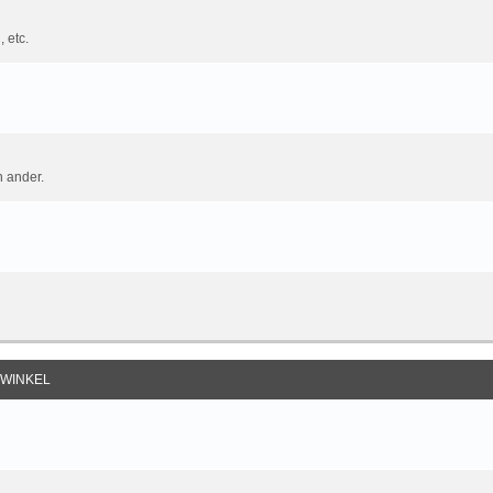
 etc.
n ander.
 WINKEL