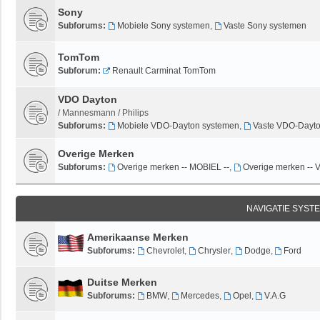
Sony
Subforums:
Mobiele Sony systemen
,
Vaste Sony systemen
TomTom
Subforum:
Renault Carminat TomTom
VDO Dayton
/ Mannesmann / Philips
Subforums:
Mobiele VDO-Dayton systemen
,
Vaste VDO-Dayto
Overige Merken
Subforums:
Overige merken -- MOBIEL --
,
Overige merken --
NAVIGATIE SYST
Amerikaanse Merken
Subforums:
Chevrolet
,
Chrysler
,
Dodge
,
Ford
Duitse Merken
Subforums:
BMW
,
Mercedes
,
Opel
,
V.A.G