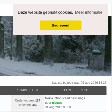
Afmelden
Deze website gebruikt cookies.
Meer informatie
Begrepen!
Laatste bezoek was: 06 aug 2026 16:36
STATISTIEKEN
LAATSTE BERICHT
Nokia introduceert besturings…
Onderwerpen:
114
door
nieuws
Berichten:
442
31 aug 2013 08:18