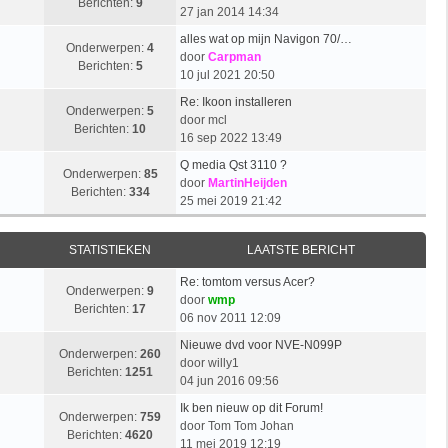
Berichten:
9
27 jan 2014 14:34
alles wat op mijn Navigon 70/…
Onderwerpen:
4
door
Carpman
Berichten:
5
10 jul 2021 20:50
Re: Ikoon installeren
Onderwerpen:
5
door
mcl
Berichten:
10
16 sep 2022 13:49
Q media Qst 3110 ?
Onderwerpen:
85
door
MartinHeijden
Berichten:
334
25 mei 2019 21:42
STATISTIEKEN
LAATSTE BERICHT
Re: tomtom versus Acer?
Onderwerpen:
9
door
wmp
Berichten:
17
06 nov 2011 12:09
Nieuwe dvd voor NVE-N099P
Onderwerpen:
260
door
willy1
Berichten:
1251
04 jun 2016 09:56
Ik ben nieuw op dit Forum!
Onderwerpen:
759
door
Tom Tom Johan
Berichten:
4620
11 mei 2019 12:19