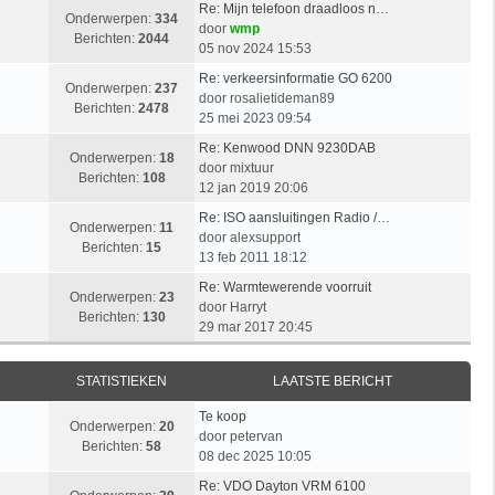
Re: Mijn telefoon draadloos n…
Onderwerpen:
334
door
wmp
Berichten:
2044
05 nov 2024 15:53
Re: verkeersinformatie GO 6200
Onderwerpen:
237
door
rosalietideman89
Berichten:
2478
25 mei 2023 09:54
Re: Kenwood DNN 9230DAB
Onderwerpen:
18
door
mixtuur
Berichten:
108
12 jan 2019 20:06
Re: ISO aansluitingen Radio /…
Onderwerpen:
11
door
alexsupport
Berichten:
15
13 feb 2011 18:12
Re: Warmtewerende voorruit
Onderwerpen:
23
door
Harryt
Berichten:
130
29 mar 2017 20:45
STATISTIEKEN
LAATSTE BERICHT
Te koop
Onderwerpen:
20
door
petervan
Berichten:
58
08 dec 2025 10:05
Re: VDO Dayton VRM 6100