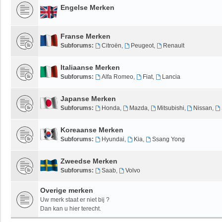
Engelse Merken
Franse Merken
Subforums:
Citroën
,
Peugeot
,
Renault
Italiaanse Merken
Subforums:
Alfa Romeo
,
Fiat
,
Lancia
Japanse Merken
Subforums:
Honda
,
Mazda
,
Mitsubishi
,
Nissan
,
Koreaanse Merken
Subforums:
Hyundai
,
Kia
,
Ssang Yong
Zweedse Merken
Subforums:
Saab
,
Volvo
Overige merken
Uw merk staat er niet bij ?
Dan kan u hier terecht.