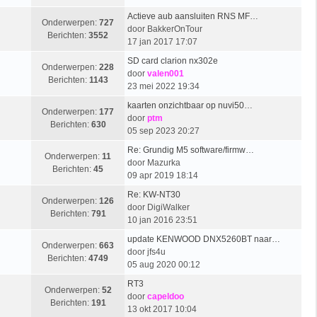
Actieve aub aansluiten RNS MF…
Onderwerpen:
727
door
BakkerOnTour
Berichten:
3552
17 jan 2017 17:07
SD card clarion nx302e
Onderwerpen:
228
door
valen001
Berichten:
1143
23 mei 2022 19:34
kaarten onzichtbaar op nuvi50…
Onderwerpen:
177
door
ptm
Berichten:
630
05 sep 2023 20:27
Re: Grundig M5 software/firmw…
Onderwerpen:
11
door
Mazurka
Berichten:
45
09 apr 2019 18:14
Re: KW-NT30
Onderwerpen:
126
door
DigiWalker
Berichten:
791
10 jan 2016 23:51
update KENWOOD DNX5260BT naar…
Onderwerpen:
663
door
jfs4u
Berichten:
4749
05 aug 2020 00:12
RT3
Onderwerpen:
52
door
capeldoo
Berichten:
191
13 okt 2017 10:04