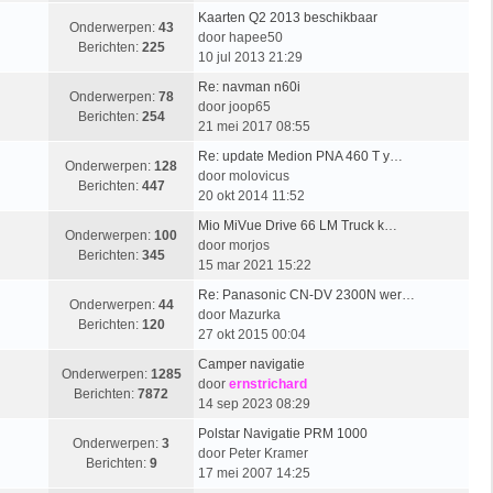
Kaarten Q2 2013 beschikbaar
Onderwerpen:
43
door
hapee50
Berichten:
225
10 jul 2013 21:29
Re: navman n60i
Onderwerpen:
78
door
joop65
Berichten:
254
21 mei 2017 08:55
Re: update Medion PNA 460 T y…
Onderwerpen:
128
door
molovicus
Berichten:
447
20 okt 2014 11:52
Mio MiVue Drive 66 LM Truck k…
Onderwerpen:
100
door
morjos
Berichten:
345
15 mar 2021 15:22
Re: Panasonic CN-DV 2300N wer…
Onderwerpen:
44
door
Mazurka
Berichten:
120
27 okt 2015 00:04
Camper navigatie
Onderwerpen:
1285
door
ernstrichard
Berichten:
7872
14 sep 2023 08:29
Polstar Navigatie PRM 1000
Onderwerpen:
3
door
Peter Kramer
Berichten:
9
17 mei 2007 14:25