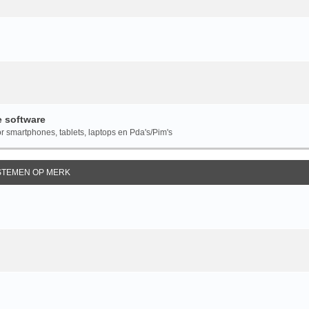
e software
 smartphones, tablets, laptops en Pda's/Pim's
YSTEMEN OP MERK
n