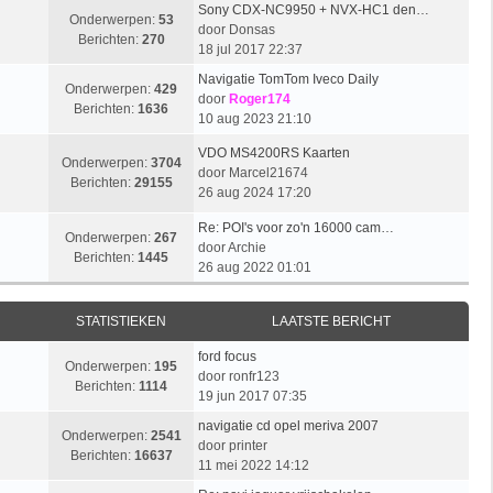
Sony CDX-NC9950 + NVX-HC1 den…
Onderwerpen:
53
door
Donsas
Berichten:
270
18 jul 2017 22:37
Navigatie TomTom Iveco Daily
Onderwerpen:
429
door
Roger174
Berichten:
1636
10 aug 2023 21:10
VDO MS4200RS Kaarten
Onderwerpen:
3704
door
Marcel21674
Berichten:
29155
26 aug 2024 17:20
Re: POI's voor zo'n 16000 cam…
Onderwerpen:
267
door
Archie
Berichten:
1445
26 aug 2022 01:01
STATISTIEKEN
LAATSTE BERICHT
ford focus
Onderwerpen:
195
door
ronfr123
Berichten:
1114
19 jun 2017 07:35
navigatie cd opel meriva 2007
Onderwerpen:
2541
door
printer
Berichten:
16637
11 mei 2022 14:12