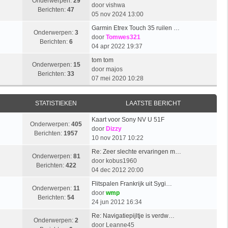
Onderwerpen:
29
door
vishwa
Berichten:
47
05 nov 2024 13:00
Garmin Etrex Touch 35 ruilen …
Onderwerpen:
3
door
Tomwes321
Berichten:
6
04 apr 2022 19:37
tom tom
Onderwerpen:
15
door
majos
Berichten:
33
07 mei 2020 10:28
STATISTIEKEN
LAATSTE BERICHT
Kaart voor Sony NV U 51F
Onderwerpen:
405
door
Dizzy
Berichten:
1957
10 nov 2017 10:22
Re: Zeer slechte ervaringen m…
Onderwerpen:
81
door
kobus1960
Berichten:
422
04 dec 2012 20:00
Flitspalen Frankrijk uit Sygi…
Onderwerpen:
11
door
wmp
Berichten:
54
24 jun 2012 16:34
Re: Navigatiepijltje is verdw…
Onderwerpen:
2
door
Leanne45