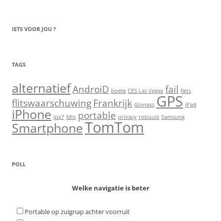
IETS VOOR JOU ?
TAGS
alternatief
AndroiD
fail
boete
CES Las Vegas
fiets
GPS
flitswaarschuwing
Frankrijk
Glonass
iPad
iPhone
portable
ipx7
Mio
privacy
robuust
Samsung
TomTom
Smartphone
POLL
Welke navigatie is beter
Portable op zuignap achter voorruit