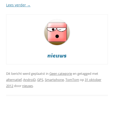
Lees verder
→
nieuws
Dit bericht werd geplaatst in
Geen categorie
en getagged met
alternatief
,
AndroiD
,
GPS
,
Smartphone
,
TomTom
op
31 oktober
2012
door
nieuws
.