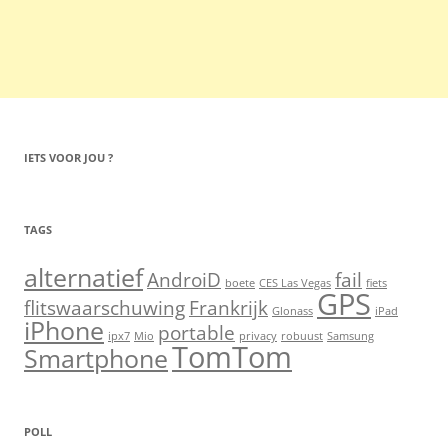
IETS VOOR JOU ?
TAGS
alternatief
AndroiD
fail
boete
CES Las Vegas
fiets
GPS
flitswaarschuwing
Frankrijk
Glonass
iPad
iPhone
portable
ipx7
Mio
privacy
robuust
Samsung
TomTom
Smartphone
POLL