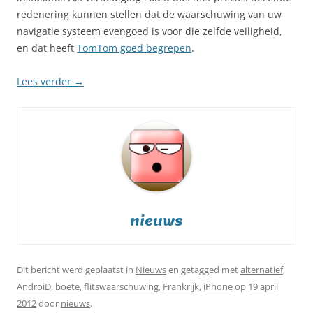
redenering kunnen stellen dat de waarschuwing van uw
navigatie systeem evengoed is voor die zelfde veiligheid,
en dat heeft
TomTom goed begrepen
.
Lees verder
→
nieuws
Dit bericht werd geplaatst in
Nieuws
en getagged met
alternatief
,
AndroiD
,
boete
,
flitswaarschuwing
,
Frankrijk
,
iPhone
op
19 april
2012
door
nieuws
.