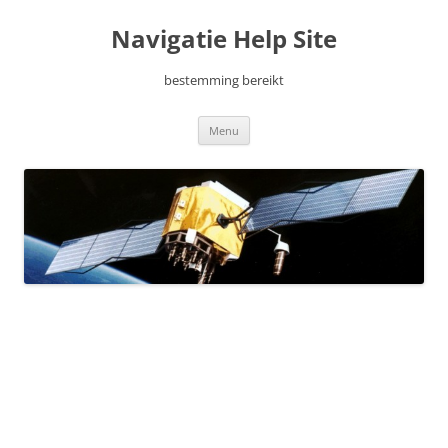
Ga
naar
Navigatie Help Site
de
inhoud
bestemming bereikt
Menu