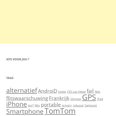
IETS VOOR JOU ?
TAGS
alternatief
AndroiD
fail
boete
CES Las Vegas
fiets
GPS
flitswaarschuwing
Frankrijk
Glonass
iPad
iPhone
portable
ipx7
Mio
privacy
robuust
Samsung
TomTom
Smartphone