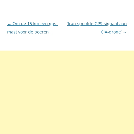
Berichtnavigatie
←
Om de 15 km een gps-
‘Iran spoofde GPS-signaal aan
mast voor de boeren
CIA-drone’
→