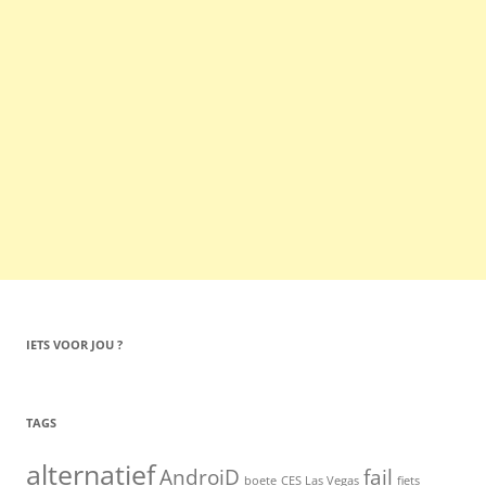
IETS VOOR JOU ?
TAGS
alternatief
AndroiD
fail
boete
CES Las Vegas
fiets