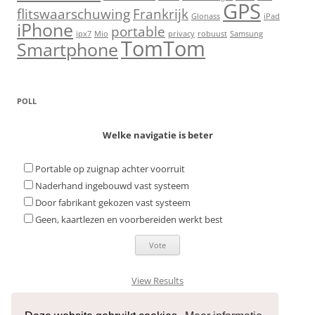
GPS
flitswaarschuwing
Frankrijk
Glonass
iPad
iPhone
portable
ipx7
Mio
privacy
robuust
Samsung
TomTom
Smartphone
POLL
Welke navigatie is beter
Portable op zuignap achter voorruit
Naderhand ingebouwd vast systeem
Door fabrikant gekozen vast systeem
Geen, kaartlezen en voorbereiden werkt best
View Results