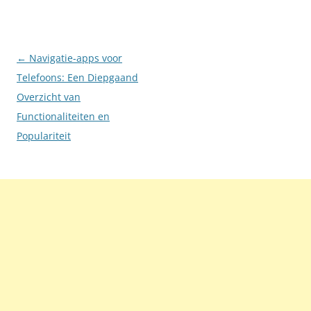
Berichtnavigatie
←
Navigatie-apps voor
Telefoons: Een Diepgaand
Overzicht van
Functionaliteiten en
Populariteit