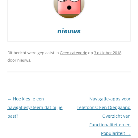
nieuws
Dit bericht werd geplaatst in
Geen categorie
op
3 oktober 2018
door
nieuws
.
Berichtnavigatie
←
Hoe kies je een
Navigatie-apps voor
navigatiesysteem dat bij je
Telefoons: Een Diepgaand
past?
Overzicht van
Functionaliteiten en
Populariteit
→