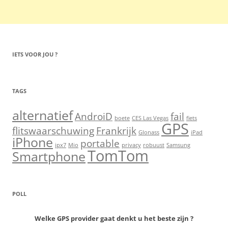
IETS VOOR JOU ?
TAGS
alternatief
AndroiD
fail
boete
CES Las Vegas
fiets
GPS
flitswaarschuwing
Frankrijk
Glonass
iPad
iPhone
portable
ipx7
Mio
privacy
robuust
Samsung
TomTom
Smartphone
POLL
Welke GPS provider gaat denkt u het beste zijn ?