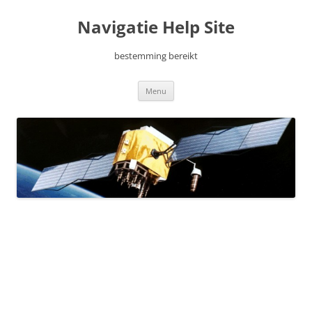
Ga
naar
Navigatie Help Site
de
inhoud
bestemming bereikt
Menu