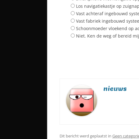
Los navigatiekastje op zuigna
Vast achteraf ingebouwd sys
Vast fabriek ingebouwd syste
Schoonmoeder vloekend op a
Niet. Ken de weg of bereid mi
nieuws
Dit bericht werd geplaatst in
Geen categori