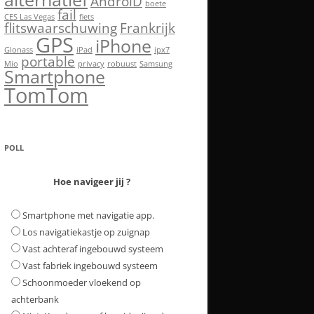
AndroiD
boete
fail
CES Las Vegas
fiets
flitswaarschuwing
Frankrijk
GPS
iPhone
Glonass
iPad
ipx7
portable
Mio
privacy
robuust
Samsung
Smartphone
TomTom
POLL
Hoe navigeer jij ?
Smartphone met navigatie app.
Los navigatiekastje op zuignap
Vast achteraf ingebouwd systeem
Vast fabriek ingebouwd systeem
Schoonmoeder vloekend op
achterbank