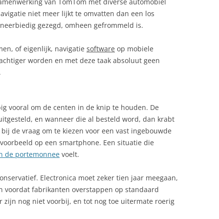
 samenwerking van TomTom met diverse automobiel
vigatie niet meer lijkt te omvatten dan een los
 oneerbiedig gezegd, omheen gefrommeld is.
en, of eigenlijk, navigatie
software
op mobiele
 krachtiger worden en met deze taak absoluut geen
.
ig vooral om de centen in de knip te houden. De
itgesteld, en wanneer die al besteld word, dan krabt
bij de vraag om te kiezen voor een vast ingebouwde
ijvoorbeeld op een smartphone. Een situatie die
n de portemonnee
voelt.
conservatief. Electronica moet zeker tien jaar meegaan,
n voordat fabrikanten overstappen op standaard
 zijn nog niet voorbij, en tot nog toe uitermate roerig