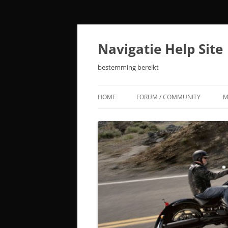
Ga
naar
de
Navigatie Help Site
inhoud
bestemming bereikt
HOME
FORUM / COMMUNITY
M