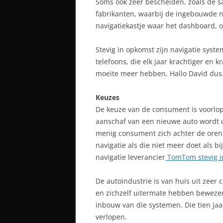
Soms ook zéér bescheiden, zoals de
fabrikanten, waarbij de ingebouwde na
navigatiekastje waar het dashboard,
Stevig in opkomst zijn navigatie system
telefoons, die elk jaar krachtiger en
moeite meer hebben. Hallo David dus
Keuzes
De keuze van de consument is voorlop
aanschaf van een nieuwe auto wordt u
menig consument zich achter de oren 
navigatie als die niet meer doet als b
navigatie leverancier
TomTom stevig i
De autoindustrie is van huis uit zeer 
en zichzelf uitermate hebben beweze
inbouw van die systemen. Die tien jaar
verlopen.