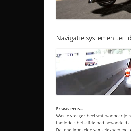
Navigatie systemen ten 
Er was eens…
Was je vroeger ‘heel wat’ wanneer je n
inmiddels hetzelfde pad bewandeld al
Dat pad kronkelde van zeldzaam met e