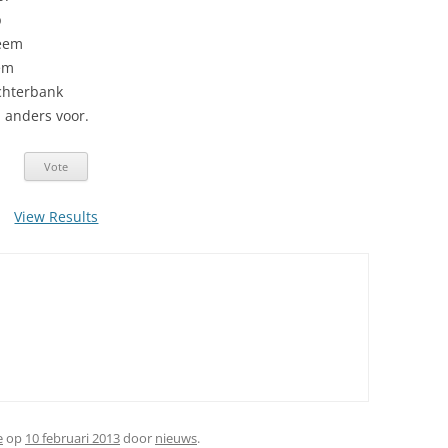
p
teem
em
chterbank
j anders voor.
View Results
e
op
10 februari 2013
door
nieuws
.