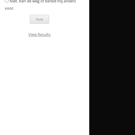
Niet. Ken de weg of bereid mij anders
voor.
View Results