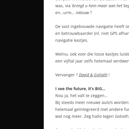
was, via ‘
brengt u hem maar aan het be
en…urm…
inbouw
?
De vast ingebouwde navigatie heeft o
en betrouwbaarder (nl. niet GPS afhank
navigatie kastjes.
Welnu, ook voor die losse kastjes luid
een vijftal jaar zelfs helemaal verdwen
Vervanger ?
David & Goliath
!
I see the future, it’s BIG…
Nou ja, het valt te zeggen…
Bij steeds meer nieuwe auto’s worde
helemaal geïntegreerd met andere fun
wat nog meer. Zeg hallo tegen Goliath