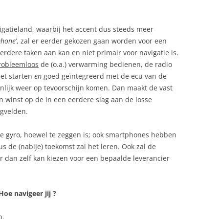
igatieland, waarbij het accent dus steeds meer
phone
‘, zal er eerder gekozen gaan worden voor een
dere taken aan kan en niet primair voor navigatie is.
robleemloos
de (o.a.) verwarming bedienen, de radio
het starten
en
goed geïntegreerd met de ecu van de
ijnlijk weer op tevoorschijn komen. Dan maakt de vast
 winst op de in een eerdere slag aan de losse
agvelden.
fde gyro, hoewel te zeggen is; ook smartphones hebben
 de (nabije) toekomst zal het leren. Ook zal de
r dan zelf kan kiezen voor een bepaalde leverancier
Hoe navigeer jij ?
p.